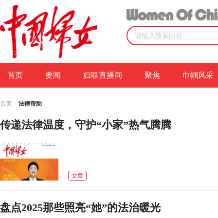
首页
要闻
妇联直播间
聚焦
巾帼风采
首页
法律帮助
传递法律温度，守护“小家”热气腾腾
文章
盘点2025那些照亮“她”的法治暖光