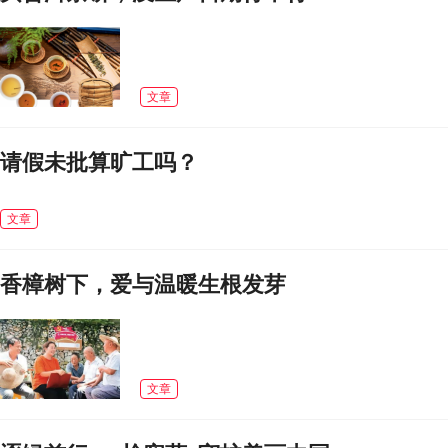
文章
请假未批算旷工吗？
文章
香樟树下，爱与温暖生根发芽
文章