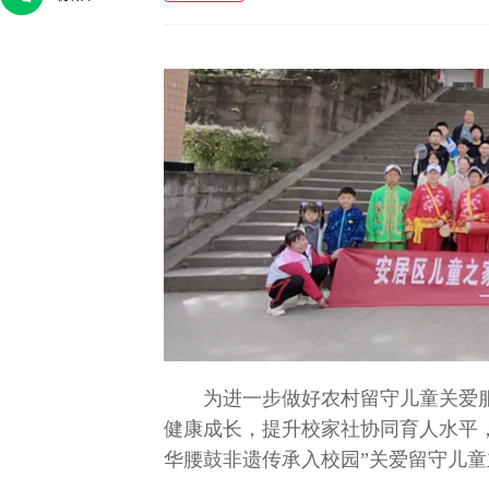
腾腾
人大代表金瑞瑞：做绣娘身边的法
王卓伦：战地
律“主心骨”
为进一步做好农村留守儿童关爱
健康成长，提升校家社协同育人水平，
华腰鼓非遗传承入校园”关爱留守儿