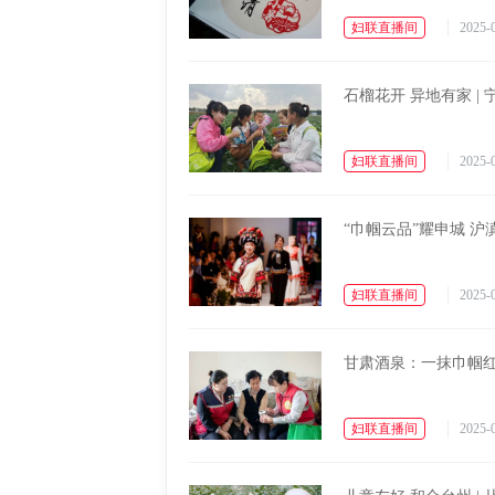
妇联直播间
2025-0
石榴花开 异地有家 |
妇联直播间
2025-0
“巾帼云品”耀申城 
妇联直播间
2025-0
甘肃酒泉：一抹巾帼红
妇联直播间
2025-0