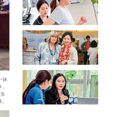
一抹
神，
妇女
量。