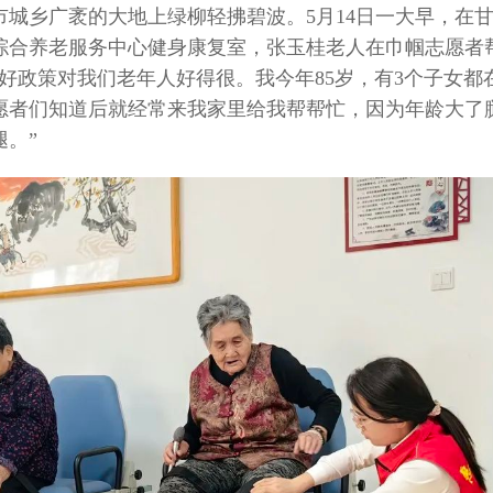
市城乡广袤的大地上绿柳轻拂碧波。5月14日一大早，在
综合养老服务中心健身康复室，张玉桂老人在巾帼志愿者
好政策对我们老年人好得很。我今年85岁，有3个子女都
愿者们知道后就经常来我家里给我帮帮忙，因为年龄大了
。”
法律温度，守护“小家”热气腾腾
人大代表金瑞瑞：做绣娘
律“主心骨”