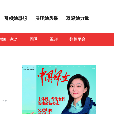
引领她思想
展现她风采
凝聚她力量
婚姻与家庭
图秀
视频
数据平台
31418