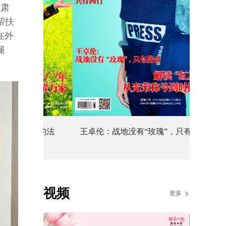
甘肃
帮扶
在外
腿
身边的法
王卓伦：战地没有“玫瑰”，只有使命
守数字
视频
更多