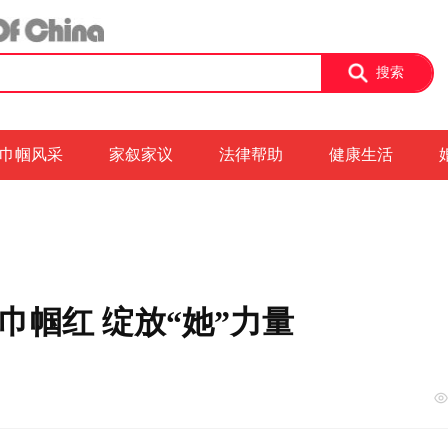
搜索
巾帼风采
家叙家议
法律帮助
健康生活
巾帼红 绽放“她”力量