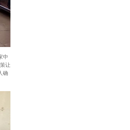
家中
政策让
人确