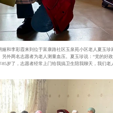
者胡娅和李彩霞来到位于富康路社区玉泉苑小区老人夏玉珍
，另外两名志愿者为老人测量血压。夏玉珍说：“党的好
年85岁了，志愿者经常上门给我搞卫生陪我聊天，我们老