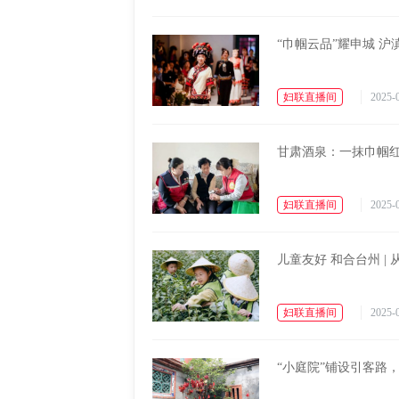
“巾帼云品”耀申城 
妇联直播间
2025-0
甘肃酒泉：一抹巾帼红
妇联直播间
2025-0
儿童友好 和合台州 |
妇联直播间
2025-0
“小庭院”铺设引客路