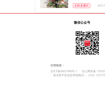
妇联直播间
2025-0
微信公众号
友情链接：
京ICP备06037088号-1
京公网安备 1101010
违法和不良信息举报电话：（010）652570