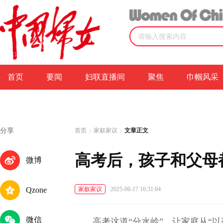
首页
要闻
妇联直播间
聚焦
巾帼风采
分享
首页
家叙家议
文章正文
高考后，孩子和父母
微博
Qzone
家叙家议
2025-06-17 16:31:04
微信
高考这道“分水岭”，让家庭从“