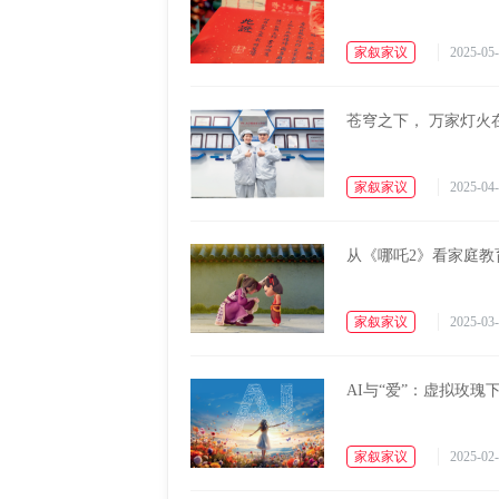
家叙家议
2025-05-
苍穹之下， 万家灯火
家叙家议
2025-04-
从《哪吒2》看家庭教
家叙家议
2025-03-
AI与“爱”：虚拟玫瑰
家叙家议
2025-02-