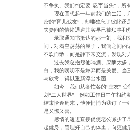
不争执。我们约定要“忍字当头”，所
现在回想起一年前我们的生活，几
密的“育儿战友”，却唯独忘了彼此还
夫妻间的情绪通道其实早已被琐事和
录取通知书抵达的那一刻，我和
间，对着空荡荡的屋子，我俩之间的
不欢而散，而是静下来交流，发现对
过去我总抱怨他喝酒、应酬太多
白，我的唠叨不是嫌弃而是关爱。当
与欣赏，得以重新浮出水面。
如今，我们从各忙各的“室友” 
划“二人世界”。例如工作日中午相约
结束恰逢周末，他便悄悄为我订了一
是又惊又喜。
感情的递进直接促使老公减少了
起健身，管理好自己的体重，向更健