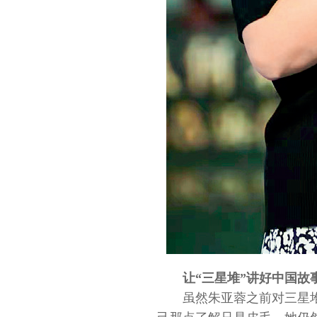
让“三星堆”讲好中国故
虽然朱亚蓉之前对三星