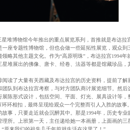
是三星堆博物馆今年推出的重点展览系列，首推就是布达拉
是一座专题性博物馆，但也会做一些延拓性展览，观众到
领略其他主题文化。作为“高原明珠”，布达拉宫1994年
三星堆展出的佛像、唐卡、经卷、法器等都是馆藏珍品，
蓉阅读了大量有关西藏及布达拉宫的历史资料，提前了解
和团队到布达拉宫考察，与对方团队商讨展览细节。然后
行展陈形式设计，包括空间、平面、灯光、展具设计等，
情节环环相扣，最终呈现给观众一个完整而引人入胜的故事
故事，只要走近就会沉醉其中。那是1994年，历史专业
管理所。上班第一天，主任递给她一本画册，上面画的三
：“原来我们的祖先几千年前就生活在这里了！”