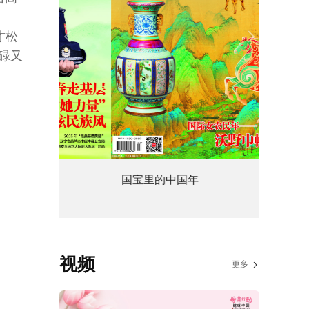
才松
碌又
国宝里的中国年
传递法
视频
更多