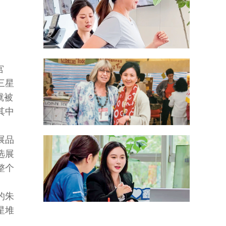
宫
三星
就被
其中
展品
选展
整个
。
的朱
星堆