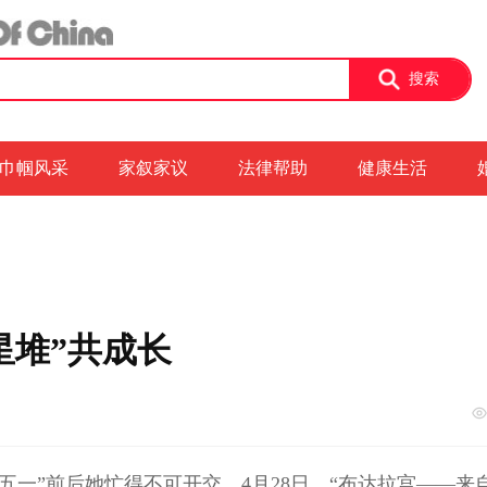
搜索
巾帼风采
家叙家议
法律帮助
健康生活
星堆”共成长
五一”前后她忙得不可开交。4月28日，“布达拉宫——来