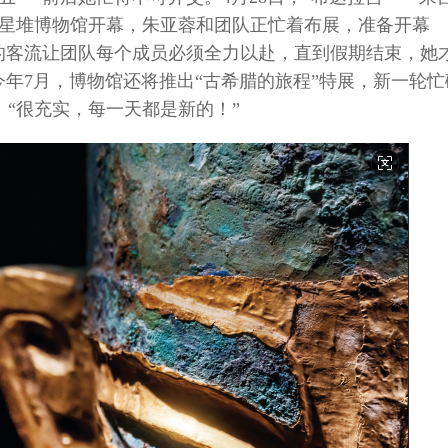
三星堆博物馆开幕，朱亚蓉和团队正忙着布展，准备开幕
至的客流让团队每个成员必须全力以赴，直到假期结束，她
今年7月，博物馆还将推出“古希腊的旅程”特展，新一轮忙
“很充实，每一天都是新的！”
伦：战地没有“玫瑰”，只有使命
守数字山河，护万家灯火