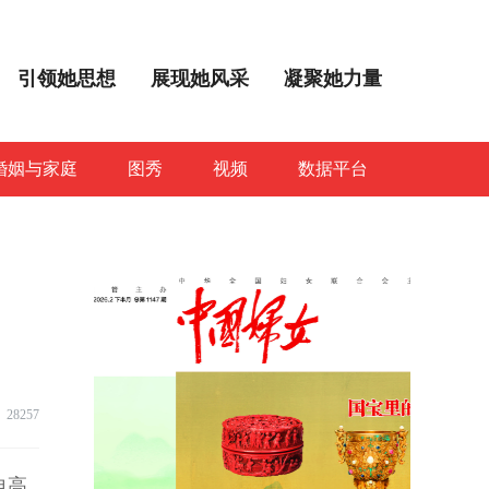
引领她思想
展现她风采
凝聚她力量
婚姻与家庭
图秀
视频
数据平台
28257
自高