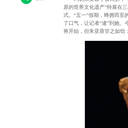
原的世界文化遗产”特展在
式。“五一”假期，蜂拥而
了口气，让记者“逮”到她。
将开始，但朱亚蓉甘之如饴：
小家”热气腾腾
人大代表金瑞瑞：做绣娘身边的法
王卓
律“主心骨”