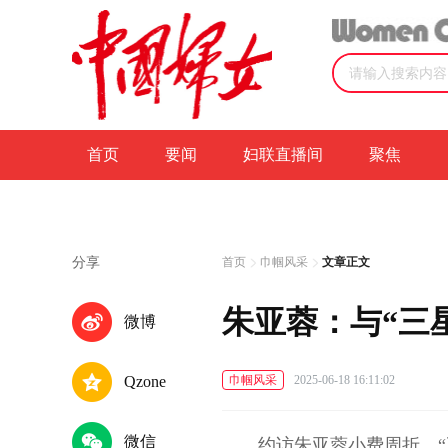
首页
要闻
妇联直播间
聚焦
分享
首页
巾帼风采
文章正文
朱亚蓉：与“三
微博
Qzone
巾帼风采
2025-06-18 16:11:02
微信
约访朱亚蓉小费周折，“