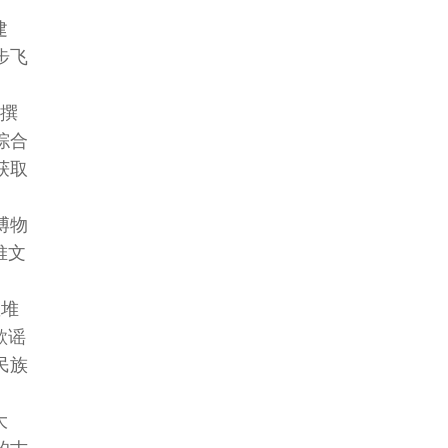
建
步飞
词撰
综合
获取
博物
堆文
星堆
歌谣
民族
大