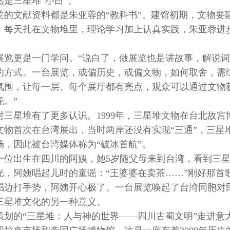
是三星堆“小白”。
关的文献资料都是朱亚蓉的“教科书”。建馆初期，文物要
，每天扎在文物堆里，理论学习加上认真实践，朱亚蓉进
展览更是一门学问。“说白了，做展览也是讲故事，解说
的方式。一台展览，或偏历史，或偏文物，如何取舍，需
氛围，让每一层、每个展厅都有亮点，观众可以通过文物
。”
三星堆有了更多认识。1999年，三星堆文物在台北故宫
文物首次在台湾展出，当时两岸还没有实现“三通”，三星
，因此被台湾媒体称为“破冰首航”。
一位出生在四川的阿姨，她5岁随父母来到台湾，看到三
光，阿姨唱起儿时的童谣：“王婆婆在卖茶……”刚好那首
唱边打手势，阿姨开心极了。一台展览唤起了台湾同胞对
三星堆文化的另一种意义。
她策划的“三星堆：人与神的世界——四川古蜀文明”走进意