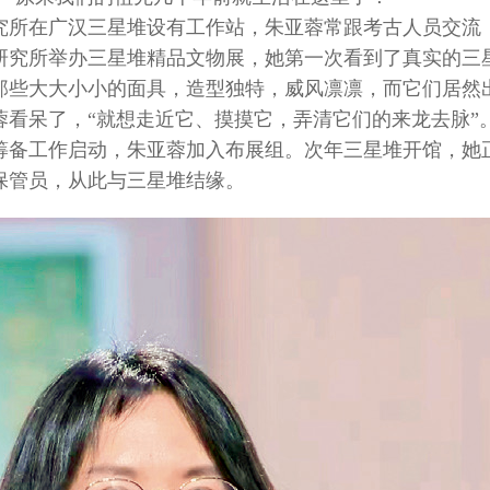
究所在广汉三星堆设有工作站，朱亚蓉常跟考古人员交流
，研究所举办三星堆精品文物展，她第一次看到了真实的三
那些大大小小的面具，造型独特，威风凛凛，而它们居然
蓉看呆了，“就想走近它、摸摸它，弄清它们的来龙去脉”
馆筹备工作启动，朱亚蓉加入布展组。次年三星堆开馆，她
保管员，从此与三星堆结缘。