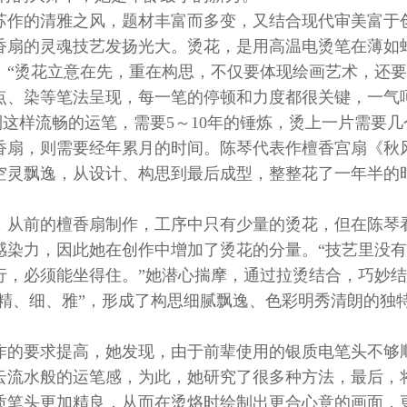
苏作的清雅之风，题材丰富而多变，又结合现代审美富于
香扇的灵魂技艺发扬光大。烫花，是用高温电烫笔在薄如
：“烫花立意在先，重在构思，不仅要体现绘画艺术，还
点、染等笔法呈现，每一笔的停顿和力度都很关键，一气
到这样流畅的运笔，需要5～10年的锤炼，烫上一片需要几
香扇，则需要经年累月的时间。陈琴代表作檀香宫扇《秋
空灵飘逸，从设计、构思到最后成型，整整花了一年半的
，从前的檀香扇制作，工序中只有少量的烫花，但在陈琴
感染力，因此她在创作中增加了烫花的分量。“技艺里没
行，必须能坐得住。”她潜心揣摩，通过拉烫结合，巧妙
“精、细、雅”，形成了构思细腻飘逸、色彩明秀清朗的独
作的要求提高，她发现，由于前辈使用的银质电笔头不够
云流水般的运笔感，为此，她研究了很多种方法，最后，
质笔头更加精良，从而在烫烙时绘制出更合心意的画面，