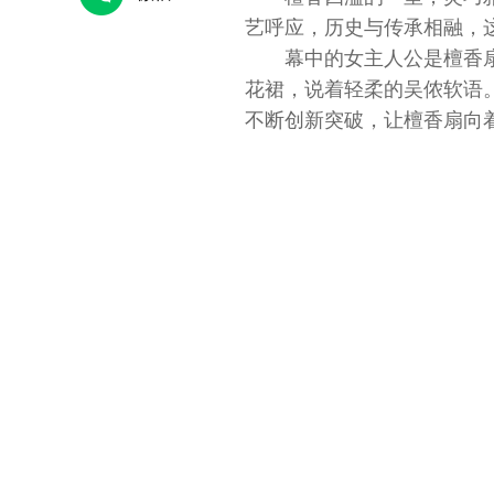
艺呼应，历史与传承相融，
幕中的女主人公是檀香
花裙，说着轻柔的吴侬软语
不断创新突破，让檀香扇向
小家”热气腾腾
人大代表金瑞瑞：做绣娘身边的法
王卓
律“主心骨”