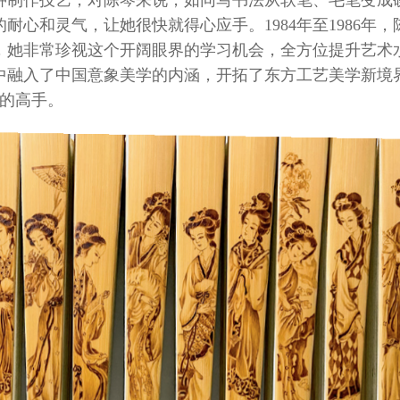
种制作技艺，对陈琴来说，如同写书法从软笔、毛笔变成
耐心和灵气，让她很快就得心应手。1984年至1986年，
，她非常珍视这个开阔眼界的学习机会，全方位提升艺术
中融入了中国意象美学的内涵，开拓了东方工艺美学新境
面的高手。