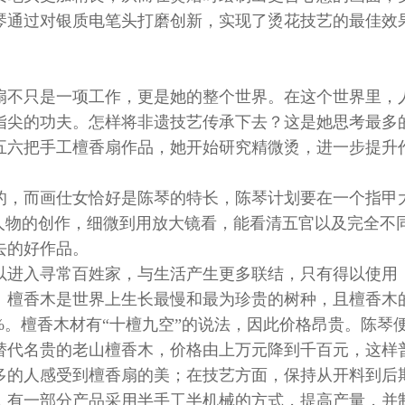
琴通过对银质电笔头打磨创新，实现了烫花技艺的最佳效
扇不只是一项工作，更是她的整个世界。在这个世界里，
指尖的功夫。怎样将非遗技艺传承下去？这是她思考最多
五六把手工檀香扇作品，她开始研究精微烫，进一步提升
的，而画仕女恰好是陈琴的特长，陈琴计划要在一个指甲
列人物的创作，细微到用放大镜看，能看清五官以及完全不
去的好作品。
以进入寻常百姓家，与生活产生更多联结，只有得以使用
。檀香木是世界上生长最慢和最为珍贵的树种，且檀香木
%。檀香木材有“十檀九空”的说法，因此价格昂贵。陈琴
替代名贵的老山檀香木，价格由上万元降到千百元，这样
多的人感受到檀香扇的美；在技艺方面，保持从开料到后
，有一部分产品采用半手工半机械的方式，提高产量，并