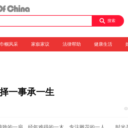
搜索
巾帼风采
家叙家议
法律帮助
健康生活
择一事承一生
雅致的一扇，经年难得的一木，专注雕花的一人……时光