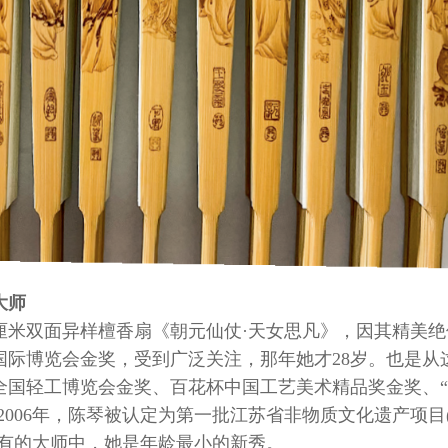
大师
52厘米双面异样檀香扇《朝元仙仗·天女思凡》，因其精美
国际博览会金奖，受到广泛关注，那年她才28岁。也是从
全国轻工博览会金奖、百花杯中国工艺美术精品奖金奖、
。2006年，陈琴被认定为第一批江苏省非物质文化遗产项目
所有的大师中，她是年龄最小的新秀。