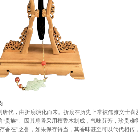
韵
到唐代，由折扇演化而来。折扇在历史上常被儒雅文士喜
的“贵族”。因其扇骨采用檀香木制成，气味芬芳，珍贵难
扇存香在”之誉，如果保存得当，其香味甚至可以代代相传