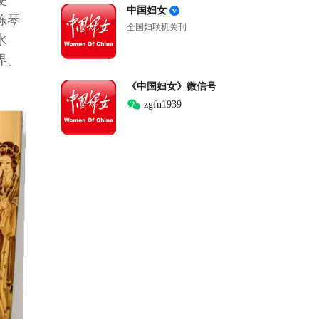
硬
中国妇女
陈琴
全国妇联机关刊
水
界。
《中国妇女》微信号
zgfn1939