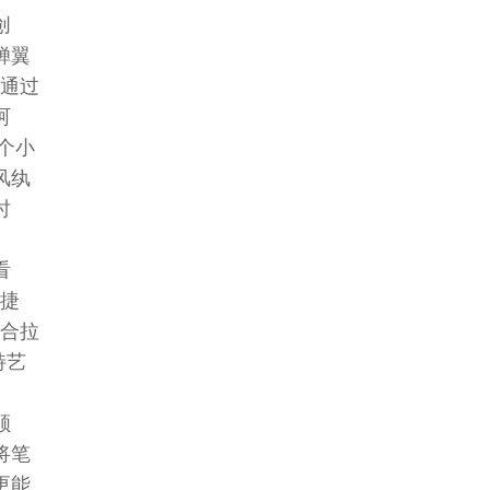
创
蝉翼
要通过
呵
个小
风纨
时
看
有捷
结合拉
特艺
顺
将笔
更能