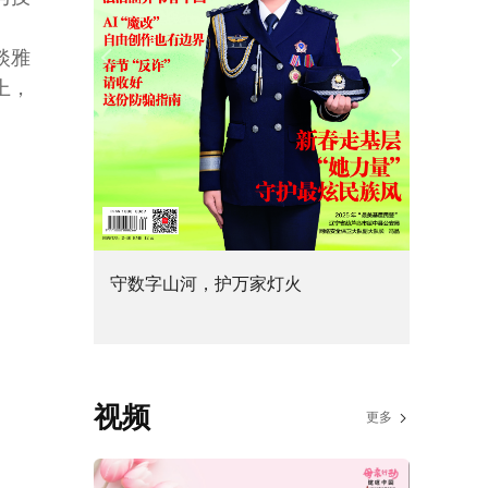
淡雅
上，
国宝里的中国年
传递法
视频
更多