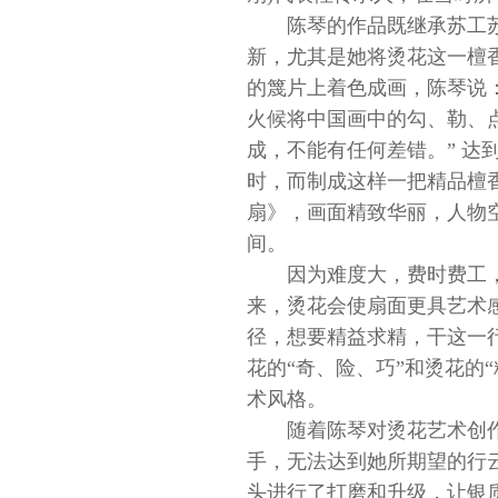
陈琴的作品既继承苏工
新，尤其是她将烫花这一檀
的篾片上着色成画，陈琴说
火候将中国画中的勾、勒、
成，不能有任何差错。” 达
时，而制成这样一把精品檀
扇》，画面精致华丽，人物
间。
因为难度大，费时费工
来，烫花会使扇面更具艺术
径，想要精益求精，干这一
花的“奇、险、巧”和烫花的
术风格。
随着陈琴对烫花艺术创
手，无法达到她所期望的行
头进行了打磨和升级，让银