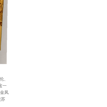
绝伦、
这一
“金凤
(苏