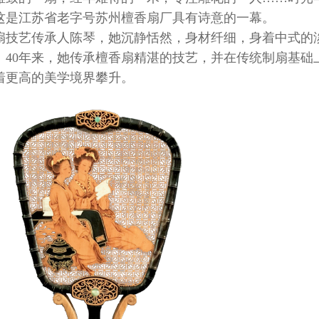
这是江苏省老字号苏州檀香扇厂具有诗意的一幕。
扇技艺传承人陈琴，她沉静恬然，身材纤细，身着中式的
。40年来，她传承檀香扇精湛的技艺，并在传统制扇基础
着更高的美学境界攀升。
伦：战地没有“玫瑰”，只有使命
守数字山河，护万家灯火