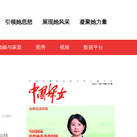
引领她思想
展现她风采
凝聚她力量
婚姻与家庭
图秀
视频
数据平台
15485
与技