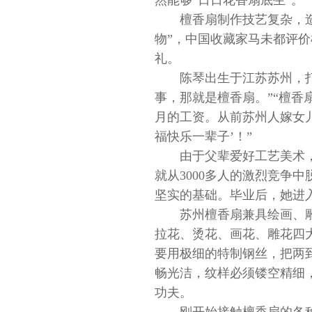
然能够“日日花香扇底生”。
檀香扇制作技艺复杂，
物”，中国收藏家马未都评价
礼。
陈琴出生于江苏苏州，
事，那就是檀香扇。”“檀
月的工资。从前苏州人嫁女
福快乐一辈子’！”
由于父辈爱好工艺美术
就从3000多人的激烈竞争
坚实的基础。毕业后，她进入
苏州檀香扇兼具绘画、
拉花、烫花、画花、雕花四
要用极细的特制钢丝，把两
畅光洁，纹样必须镂空精细
功夫。