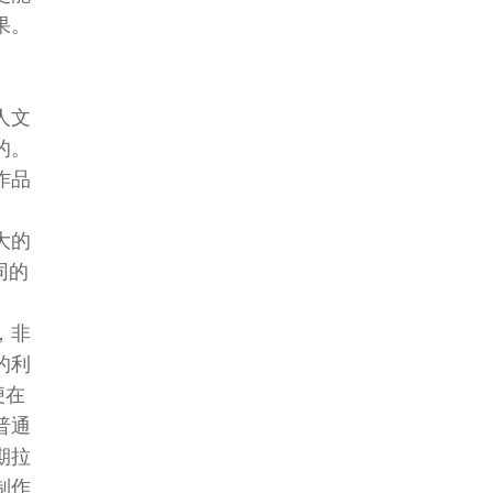
果。
人文
的。
作品
大的
同的
，非
的利
便在
普通
期拉
制作