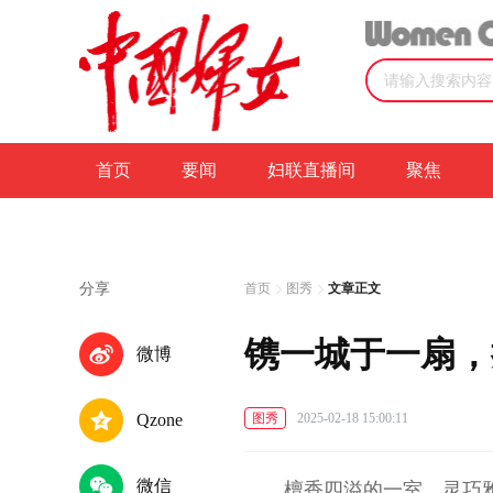
首页
要闻
妇联直播间
聚焦
分享
首页
图秀
文章正文
镌一城于一扇，
微博
Qzone
图秀
2025-02-18 15:00:11
微信
檀香四溢的一室，灵巧