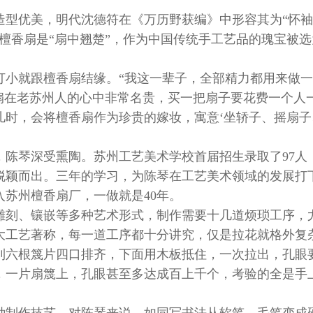
造型优美，明代沈德符在《万历野获编》中形容其为“怀
檀香扇是“扇中翘楚”，作为中国传统手工艺品的瑰宝被选
打小就跟檀香扇结缘。“我这一辈子，全部精力都用来做
香扇在老苏州人的心中非常名贵，买一把扇子要花费一个人
儿时，会将檀香扇作为珍贵的嫁妆，寓意‘坐轿子、摇扇子
，陈琴深受熏陶。苏州工艺美术学校首届招生录取了97人
中脱颖而出。三年的学习，为陈琴在工艺美术领域的发展打
苏州檀香扇厂，一做就是40年。
雕刻、镶嵌等多种艺术形式，制作需要十几道烦琐工序，
大工艺著称，每一道工序都十分讲究，仅是拉花就格外复
到六根篾片四口排齐，下面用木板抵住，一次拉出，孔眼
，一片扇篾上，孔眼甚至多达成百上千个，考验的全是手