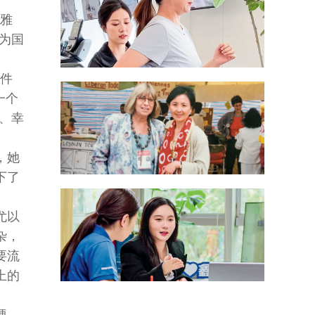
袖雅
为国
一件
一个
、幸
，她
下了
尤以
杂，
要流
上的