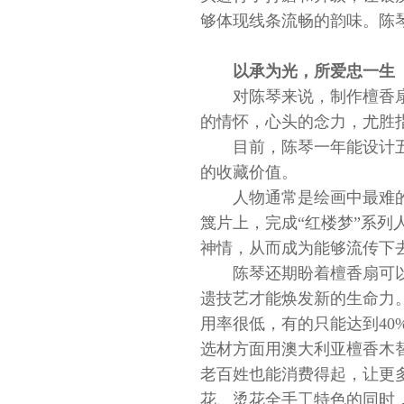
够体现线条流畅的韵味。陈
以承为光，所爱忠一生
对陈琴来说，制作檀香
的情怀，心头的念力，尤胜
目前，陈琴一年能设计
的收藏价值。
人物通常是绘画中最难
篾片上，完成“红楼梦”系
神情，从而成为能够流传下
陈琴还期盼着檀香扇可
遗技艺才能焕发新的生命力
用率很低，有的只能达到40
选材方面用澳大利亚檀香木
老百姓也能消费得起，让更
花、烫花全手工特色的同时