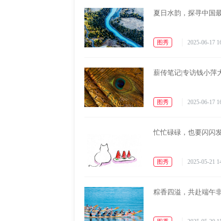
夏日水韵，探寻中国
图秀
2025-06-17 1
薪传笔记|专访钱小萍
图秀
2025-06-17 1
忙忙碌碌，也要闪闪
图秀
2025-05-21 1
粽香四溢，共赴端午