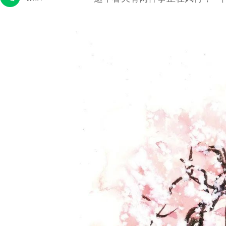
腾腾
人大代表金瑞瑞：做绣娘身边的法
王卓伦：战地
律“主心骨”