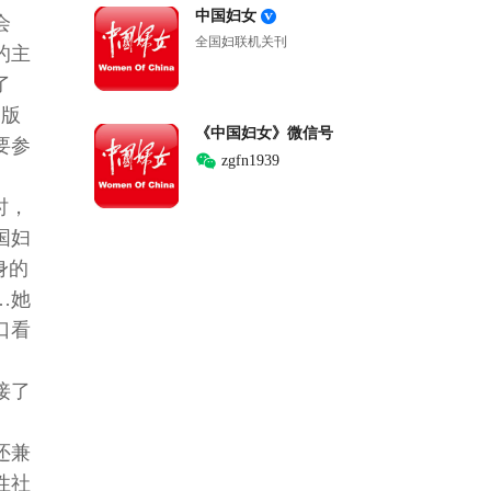
中国妇女
会
全国妇联机关刊
的主
了
》版
《中国妇女》微信号
要参
zgfn1939
时，
国妇
身的
…她
口看
接了
还兼
性社