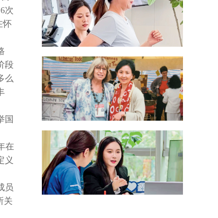
6次
在怀
路
阶段
多么
丰
举国
年在
定义
成员
所关