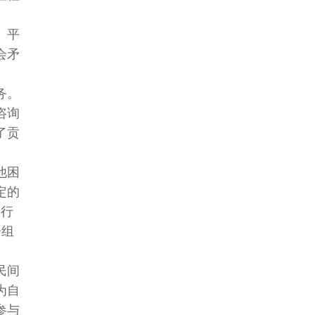
、平
会矛
务。
咨询
了贡
他困
定的
中行
会组
民间
为自
参与