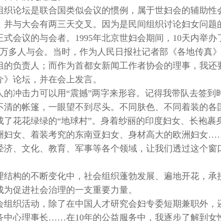
组织论坛是联合国类似会议的惯例，属于世妇会的辅助性
，并与大会有两三天交叉。因为是民间组织讨论妇女问题
式会议的与会者。1995年北京世妇会期间，10天内举办
，3万多人与会。当时，作为人民日报社记者部《各地传真
组的负责人；而作为首都女新闻工作者协会的理事，我还
介》论坛，并在会上发言。
人的冲击力可以用“震撼”两字来形容。记得我带队去签到
不清的帐篷，一眼望不到尽头。不同肤色、不同着装的各
成了花花绿绿的“地球村”。身着纱丽的印度妇女、长袍裹
洲妇女、着装考究的东南亚妇女、身材高大的欧洲妇女…
经济、文化、教育、军事等各个领域，让我们透过这个窗
治理结构的不断变化中，社会组织蓬勃发展、遍地开花，承
成为促进社会治理的一支重要力量。
会组织活动，除了在中国人才研究会妇专委短期兼职外，
务中心理事长……在10年的公益服务中，我逐步了解到女