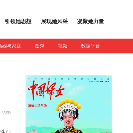
引领她思想
展现她风采
凝聚她力量
婚姻与家庭
图秀
视频
数据平台
35359
度性别