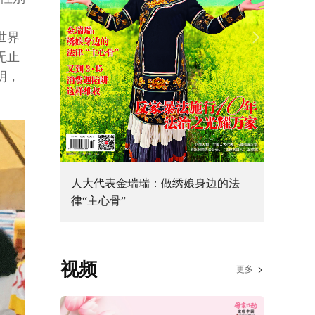
世界
无止
明，
”热气腾腾
人大代表金瑞瑞：做绣娘身边的法
律“主心骨”
视频
更多