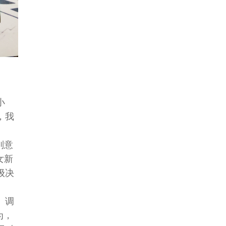
小
，我
别意
女新
级决
。调
为，