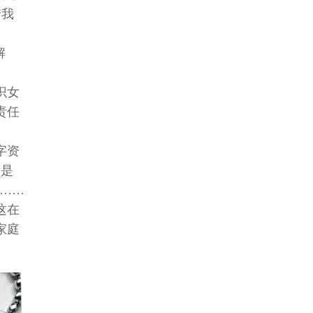
“我
解
识女
责任
字资
又是
”……
这在
家庭