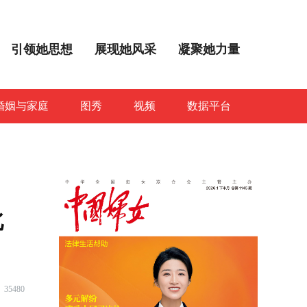
引领她思想
展现她风采
凝聚她力量
婚姻与家庭
图秀
视频
数据平台
北
35480