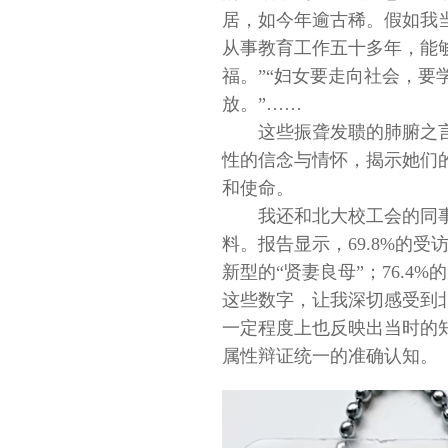
居，如今年逾古稀。假如我当
从事教育工作五十多年，能
福。”“妇女要走向社会，
放。”……
这些振聋发聩的肺腑之
性的信念与情怀，揭示她们
和使命。
我还和北大校工会的同
料。报告显示，69.8%的
新型的“贤妻良母”；76.4
这些数字，让我深切感受到
一定程度上也反映出当时的
属性辩证统一的准确认知。