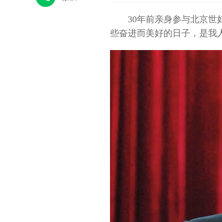
30年前亲身参与北京
些奋进而美好的日子，是我
瑰”，只有使命
守数字山河，护万家灯火
国