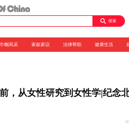
搜索
巾帼风采
家叙家议
法律帮助
健康生活
前，从女性研究到女性学|纪念