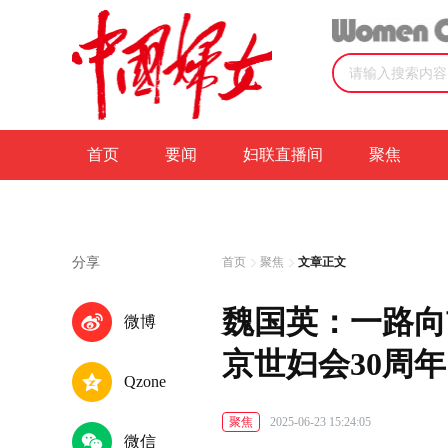
首页
要闻
妇联直播间
聚焦
分享
首页
聚焦
文章正文
魏国英：一路向
微博
京世妇会30周年
Qzone
聚焦
2025-06-23 15:24:05
微信