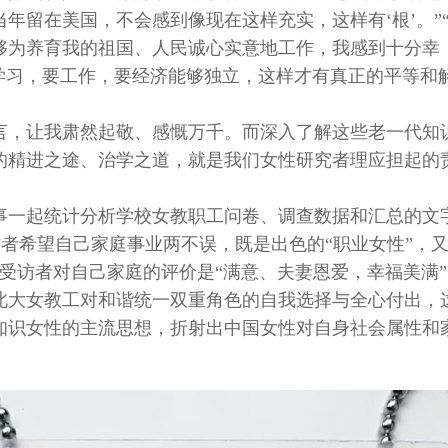
年留在美国，不会感到像现在这样充实，这样有‘根’。”
够为养育我的祖国、人民诚心实意地工作，我感到十分幸
要学习，要工作，要经济能够独立，这样才有真正的平等和
言，让我肃然起敬、感慨万千。而深入了解这些老一代知
的精进之途、治学之道，就是我们女性研究者理应担起的
事一起统计分析学校女教职工问卷、调查数据和汇总的文
受访者希望自己家庭事业两不误，既是出色的“职业女性”，
%的受访者对自己家庭的评价是“满意、夫妻恩爱，幸福美满
北大女教工对和谐统一双重角色的自我选择与全心付出，
知识女性的主流思想，折射出中国女性对自身社会属性和