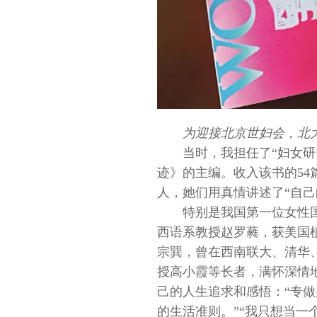
为迎接北京世妇会，北
当时，我担任了“妇女
迹》的主编。收入该书的54
人，她们用真情讲述了“自己
特别是我国第一位女性
西语系教授赵罗蕤，获美国
宗巽，曾在西南联大、清华
授高小霞等长者，满怀深情
己的人生追求和感悟：“专
的生活准则。”“我只想当一