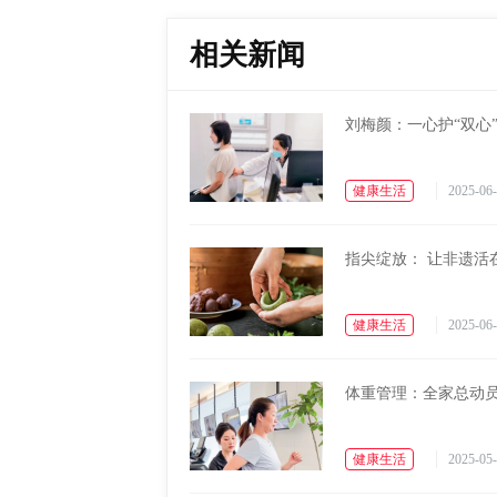
相关新闻
刘梅颜：一心护“双心
健康生活
2025-06-
指尖绽放： 让非遗活
健康生活
2025-06-
体重管理：全家总动
健康生活
2025-05-