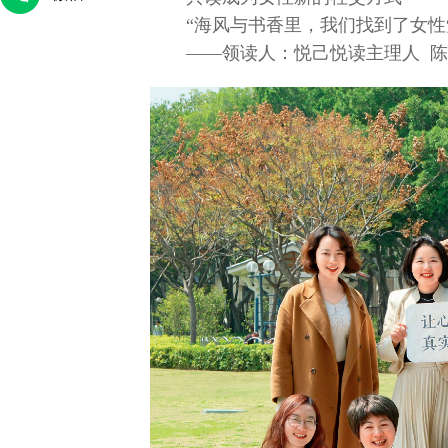
“海风与书香里，我们找到了女性
——领读人：悦己悦读主理人 
腾腾
人大代表金瑞瑞：做绣娘身边的法
王卓伦：战地
律“主心骨”