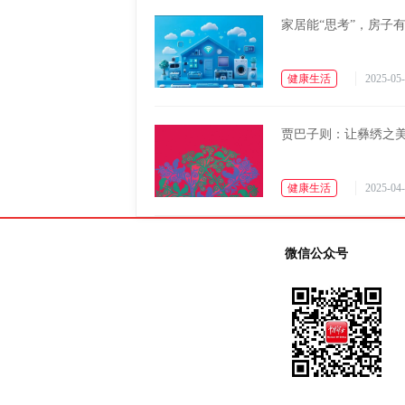
家居能“思考”，房子有
健康生活
2025-05-
贾巴子则：让彝绣之
健康生活
2025-04-
微信公众号