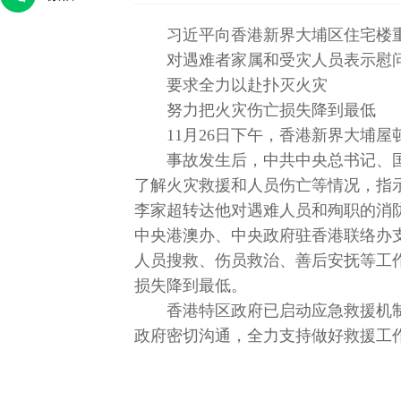
习近平向香港新界大埔区住宅楼
对遇难者家属和受灾人员表示慰
要求全力以赴扑灭火灾
努力把火灾伤亡损失降到最低
11月26日下午，香港新界大埔
事故发生后，中共中央总书记、
了解火灾救援和人员伤亡等情况，指
李家超转达他对遇难人员和殉职的消
腾腾
人大代表金瑞瑞：做绣娘身边的法
王卓伦：战地
中央港澳办、中央政府驻香港联络办
律“主心骨”
人员搜救、伤员救治、善后安抚等工
损失降到最低。
香港特区政府已启动应急救援机
政府密切沟通，全力支持做好救援工