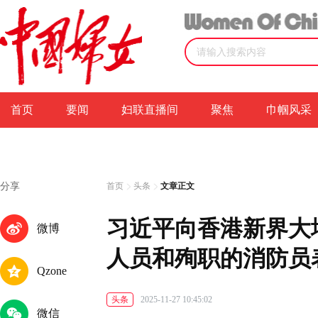
首页
要闻
妇联直播间
聚焦
巾帼风采
分享
首页
头条
文章正文
习近平向香港新界大
微博
人员和殉职的消防员
Qzone
头条
2025-11-27 10:45:02
微信