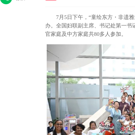
7月5日下午，“童绘东方・非遗
办。全国妇联副主席、书记处第一书
官家庭及中方家庭共80多人参加。
法
王卓伦：战地没有“玫瑰”，只有使命
守数字山河，